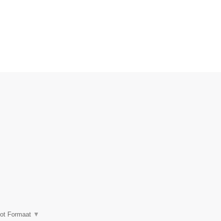
.
oot Formaat
▼