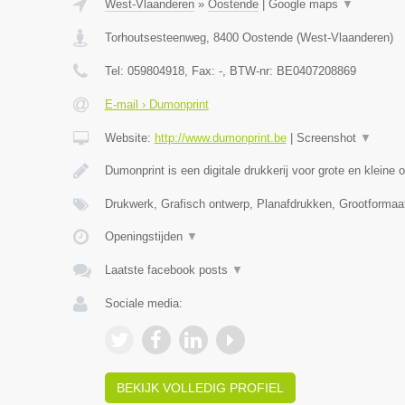
West-Vlaanderen
»
Oostende
|
Google maps
▼
Torhoutsesteenweg
,
8400
Oostende
(
West-Vlaanderen
)
Tel:
059804918
, Fax:
-
, BTW-nr:
BE0407208869
E-mail › Dumonprint
Website:
http://www.dumonprint.be
|
Screenshot
▼
Dumonprint is een digitale drukkerij voor grote en kleine 
Drukwerk, Grafisch ontwerp, Planafdrukken, Grootformaa
Openingstijden
▼
Laatste facebook posts
▼
Sociale media:
BEKIJK VOLLEDIG PROFIEL