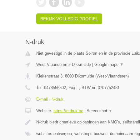
BEKIJK VOLLEDIG PROFIEL
N-druk
Niet gevestigd in de plaats Soiron en in de provincie Luik
West-Vlaanderen
»
Diksmuide
|
Google maps
▼
Kiekenstraat 3
,
8600
Diksmuide
(
West-Vlaanderen
)
Tel:
0478556502
, Fax:
-
, BTW-nr:
0707752481
E-mail › N-druk
Website:
https://n-druk.be
|
Screenshot
▼
N-druk biedt creatieve oplossingen aan KMO's, zelfstan
websites ontwerpen, webshops bouwen, domeinnaam regi