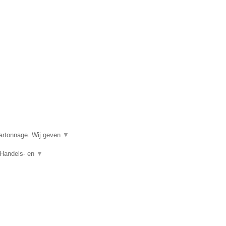
.
kartonnage. Wij geven
▼
 Handels- en
▼