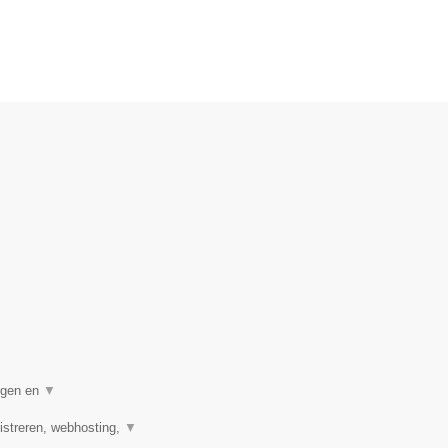
.
digen en
▼
streren, webhosting,
▼