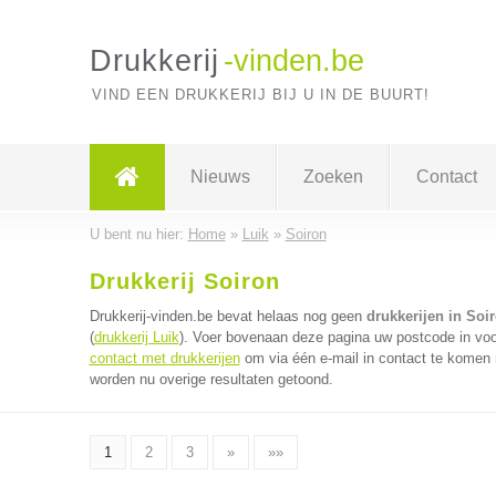
Drukkerij
-vinden.be
VIND EEN DRUKKERIJ BIJ U IN DE BUURT!
Nieuws
Zoeken
Contact
U bent nu hier:
Home
»
Luik
»
Soiron
Drukkerij Soiron
Drukkerij-vinden.be bevat helaas nog geen
drukkerijen in Soi
(
drukkerij Luik
). Voer bovenaan deze pagina uw postcode in voor
contact met drukkerijen
om via één e-mail in contact te komen m
worden nu overige resultaten getoond.
1
2
3
»
»»