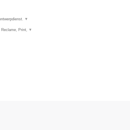
 ontwerpdienst.
▼
, Reclame, Print,
▼
.