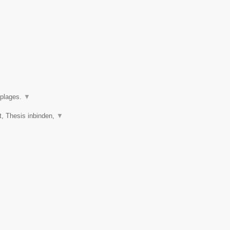
oplages.
▼
t, Thesis inbinden,
▼