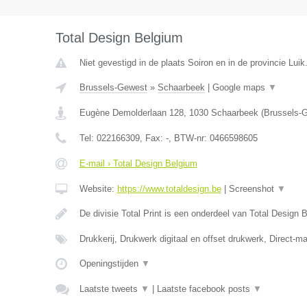
Total Design Belgium
Niet gevestigd in de plaats Soiron en in de provincie Luik
Brussels-Gewest
»
Schaarbeek
|
Google maps
▼
Eugène Demolderlaan 128
,
1030
Schaarbeek
(
Brussels-
Tel:
022166309
, Fax:
-
, BTW-nr:
0466598605
E-mail › Total Design Belgium
Website:
https://www.totaldesign.be
|
Screenshot
▼
De divisie Total Print is een onderdeel van Total Design
Drukkerij, Drukwerk digitaal en offset drukwerk, Direct-ma
Openingstijden
▼
Laatste tweets
▼
|
Laatste facebook posts
▼