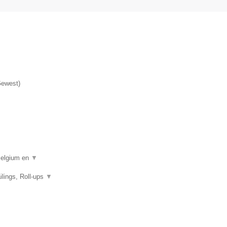
.
Gewest
)
 Belgium en
▼
ilings, Roll-ups
▼