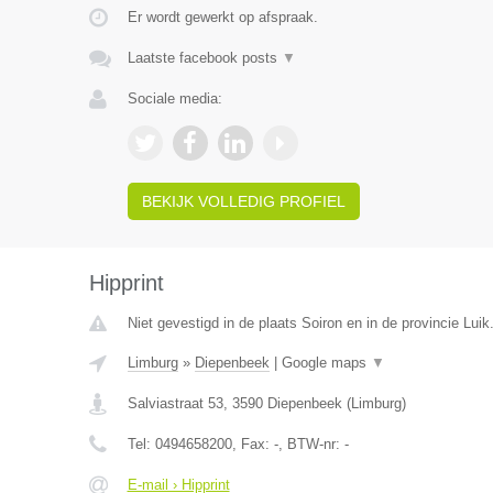
Er wordt gewerkt op afspraak.
Laatste facebook posts
▼
Sociale media:
BEKIJK VOLLEDIG PROFIEL
Hipprint
Niet gevestigd in de plaats Soiron en in de provincie Luik
Limburg
»
Diepenbeek
|
Google maps
▼
Salviastraat 53
,
3590
Diepenbeek
(
Limburg
)
Tel:
0494658200
, Fax:
-
, BTW-nr:
-
E-mail › Hipprint