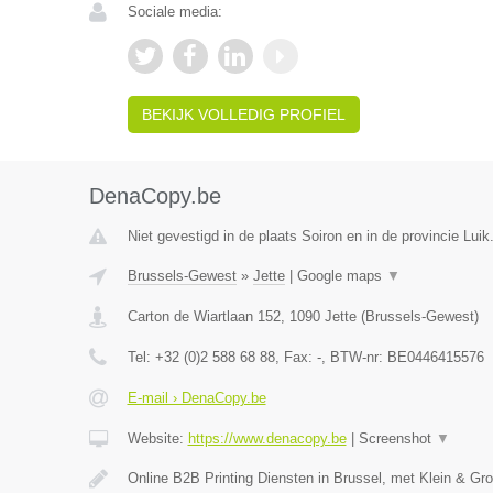
Sociale media:
BEKIJK VOLLEDIG PROFIEL
DenaCopy.be
Niet gevestigd in de plaats Soiron en in de provincie Luik
Brussels-Gewest
»
Jette
|
Google maps
▼
Carton de Wiartlaan 152
,
1090
Jette
(
Brussels-Gewest
)
Tel:
+32 (0)2 588 68 88
, Fax:
-
, BTW-nr:
BE0446415576
E-mail › DenaCopy.be
Website:
https://www.denacopy.be
|
Screenshot
▼
Online B2B Printing Diensten in Brussel, met Klein & Gr