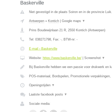
Baskerville
Niet gevestigd in de plaats Soiron en in de provincie Luik
Antwerpen
»
Kontich
|
Google maps
▼
Prins Boudewijnlaan 21 R
,
2550
Kontich
(
Antwerpen
)
Tel:
038271798
, Fax:
-
, BTW-nr:
-
E-mail › Baskerville
Website:
https://www.baskerville.be/
|
Screenshot
▼
Bij Baskerville hebben we een passie voor drukwerk en 
POS-materiaal, Bordspelen, Promotionele verpakkingen,
Openingstijden
▼
Laatste facebook posts
▼
Sociale media: