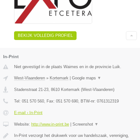
BEKIJK VOLLEDIG PROFIEL
In-Print
Niet gevestigd in de plaats Waimes en in de provincie Luik.
West-Vlaanderen
»
Kortemark
|
Google maps
▼
Stadenstraat 21-23
,
8610
Kortemark
(
West-Vlaanderen
)
Tel:
051 570 560
, Fax:
051 570 690
, BTW-nr:
0761312319
E-mail › In-Print
Website:
http://www.in-print.be
|
Screenshot
▼
In-Print verzorgt het drukwerk voor uw handelszaak, vereniging,