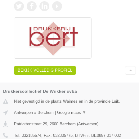
BEKIJK VOLLEDIG PROFIEL
Drukkerscollectief De Wrikker cvba
Niet gevestigd in de plaats Waimes en in de provincie Luik.
Antwerpen
»
Berchem
|
Google maps
▼
Patriottenstraat 29
,
2600
Berchem
(
Antwerpen
)
Tel:
032185674
, Fax:
032305775
, BTW-nr:
BE0897 017 002