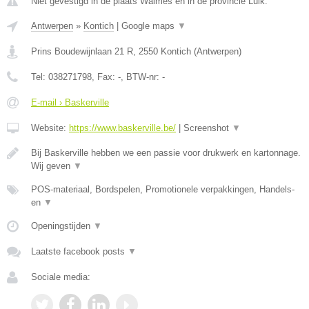
Niet gevestigd in de plaats Waimes en in de provincie Luik.
Antwerpen
»
Kontich
|
Google maps
▼
Prins Boudewijnlaan 21 R
,
2550
Kontich
(
Antwerpen
)
Tel:
038271798
, Fax:
-
, BTW-nr:
-
E-mail › Baskerville
Website:
https://www.baskerville.be/
|
Screenshot
▼
Bij Baskerville hebben we een passie voor drukwerk en kartonnage.
Wij geven
▼
POS-materiaal, Bordspelen, Promotionele verpakkingen, Handels-
en
▼
Openingstijden
▼
Laatste facebook posts
▼
Sociale media: