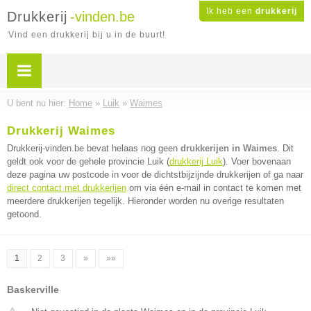
Ik heb een
drukkerij
Drukkerij
-vinden.be
Vind een drukkerij bij u in de buurt!
U bent nu hier:
Home
»
Luik
»
Waimes
Drukkerij Waimes
Drukkerij-vinden.be bevat helaas nog geen
drukkerijen in Waimes
. Dit
geldt ook voor de gehele provincie Luik (
drukkerij Luik
). Voer bovenaan
deze pagina uw postcode in voor de dichtstbijzijnde drukkerijen of ga naar
direct contact met drukkerijen
om via één e-mail in contact te komen met
meerdere drukkerijen tegelijk. Hieronder worden nu overige resultaten
getoond.
1
2
3
»
»»
Baskerville