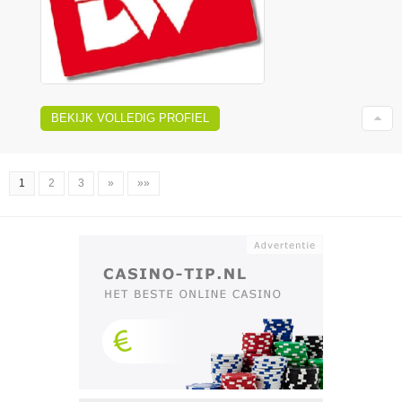
BEKIJK VOLLEDIG PROFIEL
1
2
3
»
»»