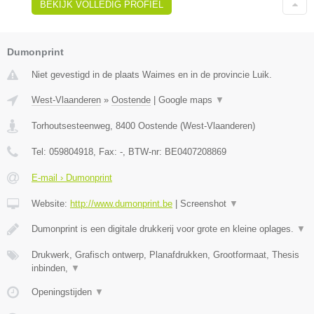
BEKIJK VOLLEDIG PROFIEL
Dumonprint
Niet gevestigd in de plaats Waimes en in de provincie Luik.
West-Vlaanderen
»
Oostende
|
Google maps
▼
Torhoutsesteenweg
,
8400
Oostende
(
West-Vlaanderen
)
Tel:
059804918
, Fax:
-
, BTW-nr:
BE0407208869
E-mail › Dumonprint
Website:
http://www.dumonprint.be
|
Screenshot
▼
Dumonprint is een digitale drukkerij voor grote en kleine oplages.
▼
Drukwerk, Grafisch ontwerp, Planafdrukken, Grootformaat, Thesis
inbinden,
▼
Openingstijden
▼