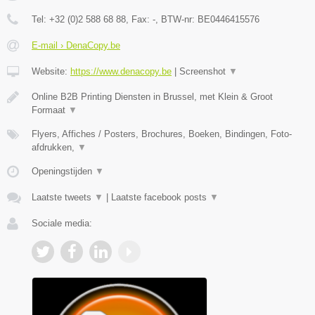
Tel:
+32 (0)2 588 68 88
, Fax:
-
, BTW-nr:
BE0446415576
E-mail › DenaCopy.be
Website:
https://www.denacopy.be
|
Screenshot
▼
Online B2B Printing Diensten in Brussel, met Klein & Groot
Formaat
▼
Flyers, Affiches / Posters, Brochures, Boeken, Bindingen, Foto-
afdrukken,
▼
Openingstijden
▼
Laatste tweets
▼
|
Laatste facebook posts
▼
Sociale media: