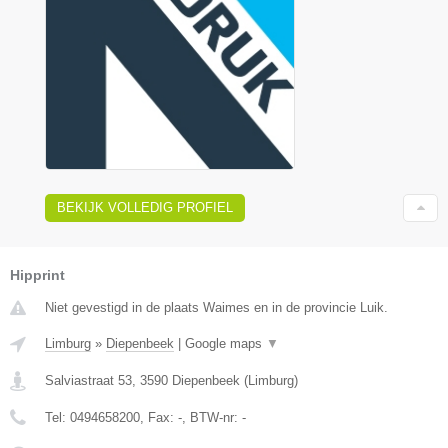
BEKIJK VOLLEDIG PROFIEL
Hipprint
Niet gevestigd in de plaats Waimes en in de provincie Luik.
Limburg
»
Diepenbeek
|
Google maps
▼
Salviastraat 53
,
3590
Diepenbeek
(
Limburg
)
Tel:
0494658200
, Fax:
-
, BTW-nr:
-