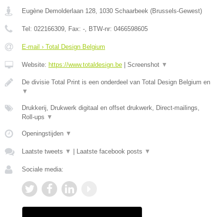
Eugène Demolderlaan 128
,
1030
Schaarbeek
(
Brussels-Gewest
)
Tel:
022166309
, Fax:
-
, BTW-nr:
0466598605
E-mail › Total Design Belgium
Website:
https://www.totaldesign.be
|
Screenshot
▼
De divisie Total Print is een onderdeel van Total Design Belgium en
▼
Drukkerij, Drukwerk digitaal en offset drukwerk, Direct-mailings,
Roll-ups
▼
Openingstijden
▼
Laatste tweets
▼
|
Laatste facebook posts
▼
Sociale media: