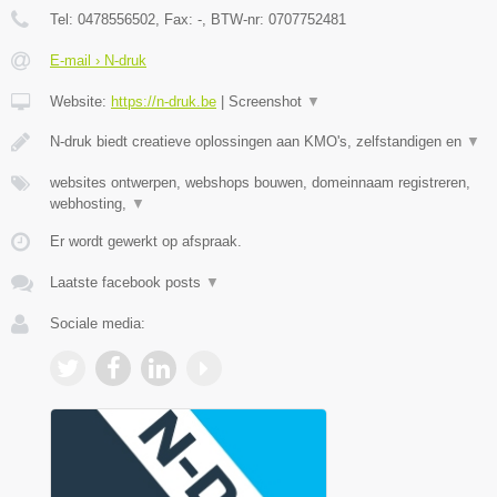
Tel:
0478556502
, Fax:
-
, BTW-nr:
0707752481
E-mail › N-druk
Website:
https://n-druk.be
|
Screenshot
▼
N-druk biedt creatieve oplossingen aan KMO's, zelfstandigen en
▼
websites ontwerpen, webshops bouwen, domeinnaam registreren,
webhosting,
▼
Er wordt gewerkt op afspraak.
Laatste facebook posts
▼
Sociale media: