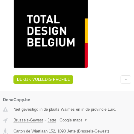
BEKIJK VOLLEDIG PROFIEL
DenaCopy.be
Niet gevestigd in de plaats Waimes en in de provincie Luik.
Brussels-Gewest
»
Jette
|
Google maps
▼
Carton de Wiartlaan 152
,
1090
Jette
(
Brussels-Gewest
)