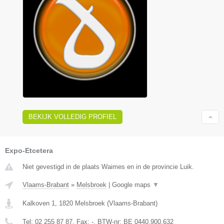
BEKIJK VOLLEDIG PROFIEL
Expo-Etcetera
Niet gevestigd in de plaats Waimes en in de provincie Luik.
Vlaams-Brabant
»
Melsbroek
|
Google maps
▼
Kalkoven 1
,
1820
Melsbroek
(
Vlaams-Brabant
)
Tel:
02 255 87 87
, Fax:
-
, BTW-nr:
BE 0440.900.632