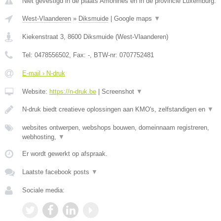
Niet gevestigd in de plaats Amonines en in de provincie Luxemburg.
West-Vlaanderen
»
Diksmuide
|
Google maps
▼
Kiekenstraat 3
,
8600
Diksmuide
(
West-Vlaanderen
)
Tel:
0478556502
, Fax:
-
, BTW-nr:
0707752481
E-mail › N-druk
Website:
https://n-druk.be
|
Screenshot
▼
N-druk biedt creatieve oplossingen aan KMO's, zelfstandigen en
▼
websites ontwerpen, webshops bouwen, domeinnaam registreren,
webhosting,
▼
Er wordt gewerkt op afspraak.
Laatste facebook posts
▼
Sociale media: