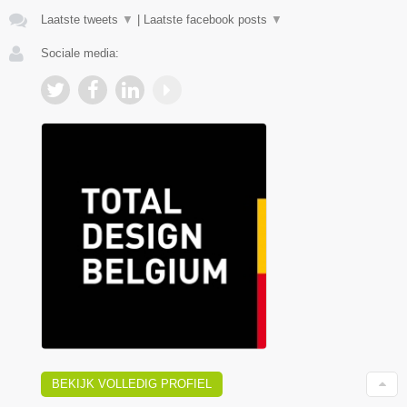
Laatste tweets
▼
|
Laatste facebook posts
▼
Sociale media:
BEKIJK VOLLEDIG PROFIEL