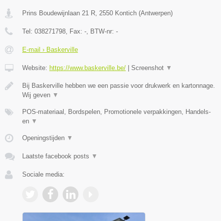
Prins Boudewijnlaan 21 R
,
2550
Kontich
(
Antwerpen
)
Tel:
038271798
, Fax:
-
, BTW-nr:
-
E-mail › Baskerville
Website:
https://www.baskerville.be/
|
Screenshot
▼
Bij Baskerville hebben we een passie voor drukwerk en kartonnage.
Wij geven
▼
POS-materiaal, Bordspelen, Promotionele verpakkingen, Handels-
en
▼
Openingstijden
▼
Laatste facebook posts
▼
Sociale media: