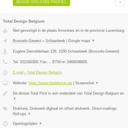
BEKIJK VOLLEDIG PROFIEL
Total Design Belgium
Niet gevestigd in de plaats Amonines en in de provincie Luxemburg.
Brussels-Gewest
»
Schaarbeek
|
Google maps
▼
Eugène Demolderlaan 128
,
1030
Schaarbeek
(
Brussels-Gewest
)
Tel:
022166309
, Fax:
-
, BTW-nr:
0466598605
E-mail › Total Design Belgium
Website:
https://www.totaldesign.be
|
Screenshot
▼
De divisie Total Print is een onderdeel van Total Design Belgium en
▼
Drukkerij, Drukwerk digitaal en offset drukwerk, Direct-mailings,
Roll-ups
▼
Openingstijden
▼