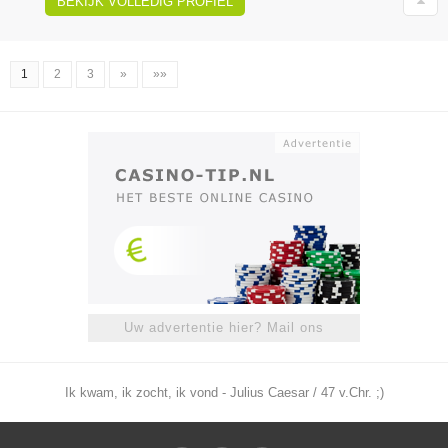
BEKIJK VOLLEDIG PROFIEL
1
2
3
»
»»
Uw advertentie hier? Mail ons
Ik kwam, ik zocht, ik vond - Julius Caesar / 47 v.Chr. ;)