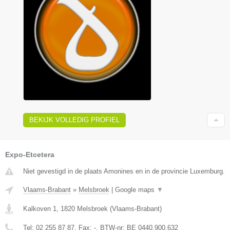
BEKIJK VOLLEDIG PROFIEL
Expo-Etcetera
Niet gevestigd in de plaats Amonines en in de provincie Luxemburg.
Vlaams-Brabant
»
Melsbroek
|
Google maps
▼
Kalkoven 1
,
1820
Melsbroek
(
Vlaams-Brabant
)
Tel:
02 255 87 87
, Fax:
-
, BTW-nr:
BE 0440.900.632