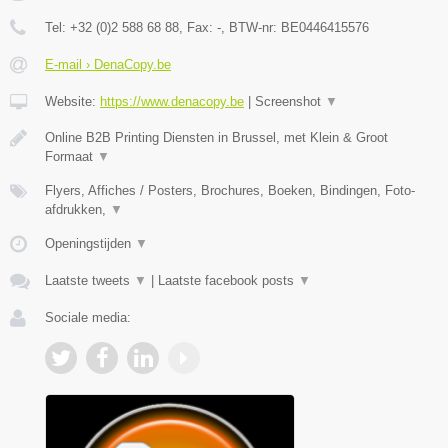
Tel:
+32 (0)2 588 68 88
, Fax:
-
, BTW-nr:
BE0446415576
E-mail › DenaCopy.be
Website:
https://www.denacopy.be
|
Screenshot
▼
Online B2B Printing Diensten in Brussel, met Klein & Groot
Formaat
▼
Flyers, Affiches / Posters, Brochures, Boeken, Bindingen, Foto-
afdrukken,
▼
Openingstijden
▼
Laatste tweets
▼
|
Laatste facebook posts
▼
Sociale media: