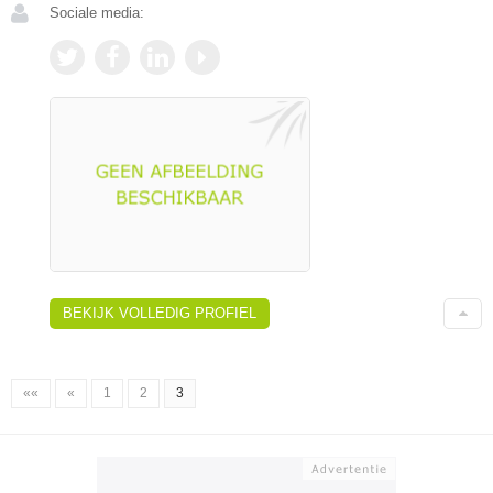
Sociale media:
BEKIJK VOLLEDIG PROFIEL
««
«
1
2
3