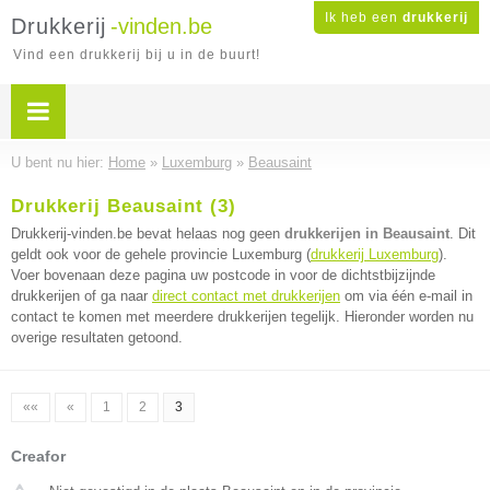
Ik heb een
drukkerij
Drukkerij
-vinden.be
Vind een drukkerij bij u in de buurt!
U bent nu hier:
Home
»
Luxemburg
»
Beausaint
Drukkerij Beausaint (3)
Drukkerij-vinden.be bevat helaas nog geen
drukkerijen in Beausaint
. Dit
geldt ook voor de gehele provincie Luxemburg (
drukkerij Luxemburg
).
Voer bovenaan deze pagina uw postcode in voor de dichtstbijzijnde
drukkerijen of ga naar
direct contact met drukkerijen
om via één e-mail in
contact te komen met meerdere drukkerijen tegelijk. Hieronder worden nu
overige resultaten getoond.
««
«
1
2
3
Creafor