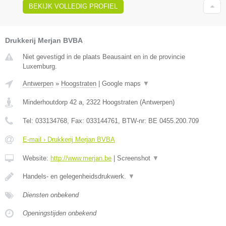
BEKIJK VOLLEDIG PROFIEL
Drukkerij Merjan BVBA
Niet gevestigd in de plaats Beausaint en in de provincie
Luxemburg.
Antwerpen
»
Hoogstraten
|
Google maps
▼
Minderhoutdorp 42 a
,
2322
Hoogstraten
(
Antwerpen
)
Tel:
033134768
, Fax:
033144761
, BTW-nr:
BE 0455.200.709
E-mail › Drukkerij Merjan BVBA
Website:
http://www.merjan.be
|
Screenshot
▼
Handels- en gelegenheidsdrukwerk.
▼
Diensten onbekend
Openingstijden onbekend