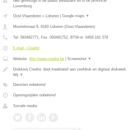
Niet gevestigd in de plaats Beausaint en in de provincie
Luxemburg.
Oost-Vlaanderen
»
Lokeren
|
Google maps
▼
Moortelstraat 8
,
9160
Lokeren
(
Oost-Vlaanderen
)
Tel:
093492771
, Fax:
093491752
, BTW-nr:
0458.181.379
E-mail › Creafor
Website:
http://www.creafor.be
|
Screenshot
▼
Drukkerij Creafor, doet kwalitatief aan zeefdruk en digitaal drukwerk.
Wij
▼
Diensten onbekend
Openingstijden onbekend
Sociale media: