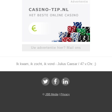
Uw advertentie hier? Mail ons
Ik kwam, ik zocht, ik vond - Julius Caesar / 47 v.Chr. ;)
©
JBB Media
|
Privacy